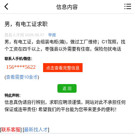
信息内容
男，有电工证求职
眉县人才网 2026.08.07
举报
男，有电工证，会组装电柜(箱)，做过工厂维修；C1驾照，找
个工资在四千以上，枣强县以外需要有住宿，保险勿扰电话
联系人手机/微信：
156****5622
点击查看完整信息
(
查看需要10金币
)
特此声明：
信息真伪请自行辨别，求职应聘须谨慎，网站对此不承担任何
保证或连带责任! 希望我们的平台能为您带来更多的便利！
[
联系客服
]
[
最新找人才
]