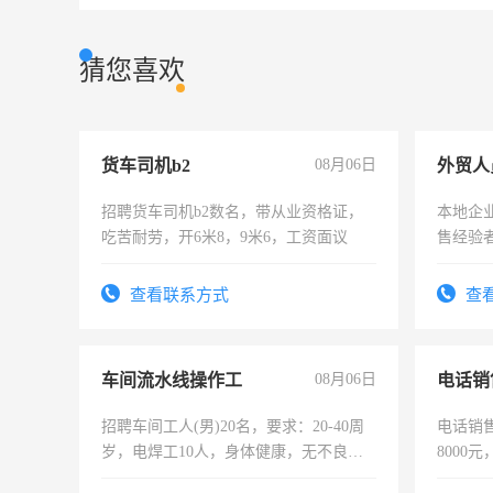
猜您喜欢
货车司机b2
08月06日
外贸人
招聘货车司机b2数名，带从业资格证，
本地企
吃苦耐劳，开6米8，9米6，工资面议
售经验
查看联系方式
查
车间流水线操作工
08月06日
电话销
招聘车间工人(男)20名，要求：20-40周
电话销售
岁，电焊工10人，身体健康，无不良嗜
8000
好。薪资：4500-7000元，标准八人间住