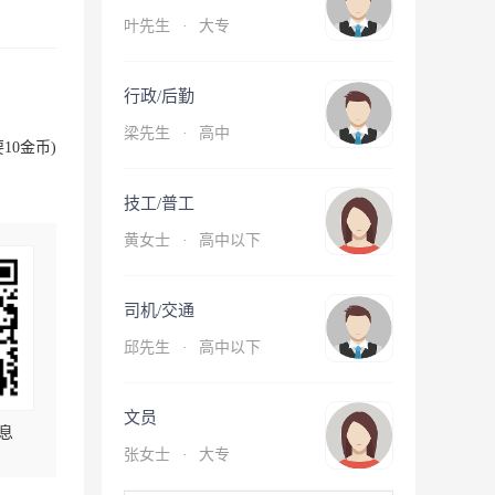
叶先生
·
大专
行政/后勤
梁先生
·
高中
10金币)
技工/普工
黄女士
·
高中以下
司机/交通
邱先生
·
高中以下
文员
息
张女士
·
大专