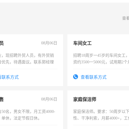
查
员
08月06日
车间女工
业，现招聘外贸人员，有外贸销
招聘18周岁一45岁的车间女工
者优先，待遇面议。联系郭经理
资约3500一5000元，试用期2
险，有年薪假，年底福利
看联系方式
查看联系方式
售
08月06日
家庭保洁师
50名，男女不限，月工资4000-
家庭保洁师。要求：50周岁以
元，单休，法定节假日休。
性、干净利索，月薪4000+，
时间灵活，不需坐班，适合宝