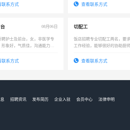
太太等。
看联系方式
查看联系方式
前台
08月06日
切配工
所聘护士及前台，女，非医学专
饭店招聘专业切配工两名，要
，形象好，气质佳，沟通能力
工作经验，能够很好的协助厨
试，周日休息。
作。包吃住，每月有公休，工资35
4500。
看联系方式
查看联系方式
信息
招聘资讯
发布简历
企业入驻
会员中心
法律申明
们