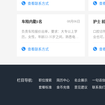
宿，免费发放劳保用品，两班倒，每月
查看联系方式
查
25号准时发放工资，工作时间10小时
车险内勤1名
08月06日
护士 
负责车险报价出单，要求：大专以上学
口腔诊
历，女性，年龄22-35岁之间，熟悉电脑
业也可
操作，工作态度认真，具有团队精神，
强。面
试用期1-3个月，转正后交纳五险，
查看联系方式
查
栏目导航:
职位搜索
简历中心
名企展示
一句话
套餐标准
金币充值
意见建议
联系我